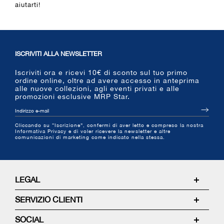
aiutarti!
ISCRIVITI ALLA NEWSLETTER
Iscriviti ora e ricevi 10€ di sconto sul tuo primo
ordine online, oltre ad avere accesso in anteprima
alle nuove collezioni, agli eventi privati e alle
promozioni esclusive MRP Star.
Cliccando su “Iscrizione”, confermi di aver letto e compreso la nostra
Informativa Privacy e di voler ricevere la newsletter e altre
comunicazioni di marketing come indicato nella stessa.
LEGAL
Termini e Condizioni
SERVIZIO CLIENTI
Richiedi un Reso
Contattaci
SOCIAL
Spedizioni e Resi