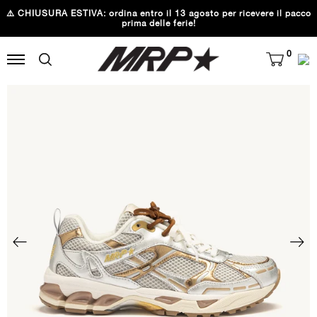
⚠️ CHIUSURA ESTIVA: ordina entro il 13 agosto per ricevere il pacco
prima delle ferie!
0
Diapositiva
Di
precedente
su