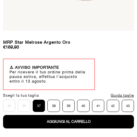
MRP Star Melrose Argento Oro
Prezzo
€169,90
regolare
⚠️ AVVISO IMPORTANTE
Per ricevere il tuo ordine prima della
pausa estiva, effettua l'acquisto
entro il 13 agosto.
Scegli la tua taglia
Guida taglie
35
36
37
38
39
40
41
42
43
AGGIUNGI AL CARRELLO